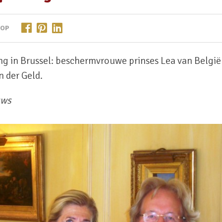
 OP
g in Brussel: beschermvrouwe prinses Lea van België 
n der Geld.
uws