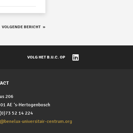
VOLGENDE BERICHT
»
VOLG HET B.U.C. OP
ACT
us 206
01 AE ‘s-Hertogenbosch
(0)73 52 14 224
o@benelux-universitair-centrum.org