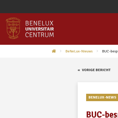
BeNeLux-Nieuws
BUC-bespr
«
VORIGE BERICHT
BENELUX-NEWS
BUC-besp