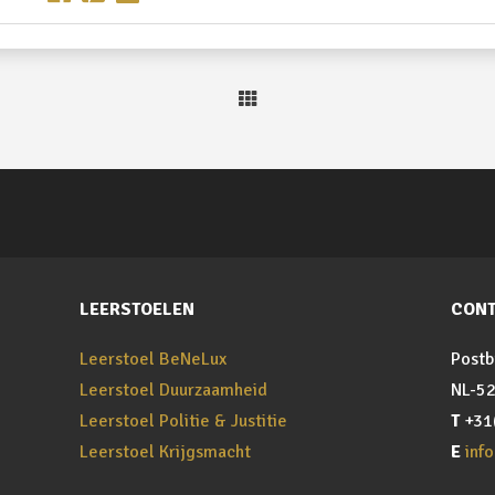
LEERSTOELEN
CONT
Leerstoel BeNeLux
Postb
Leerstoel Duurzaamheid
NL-52
Leerstoel Politie & Justitie
T
+31
Leerstoel Krijgsmacht
E
inf