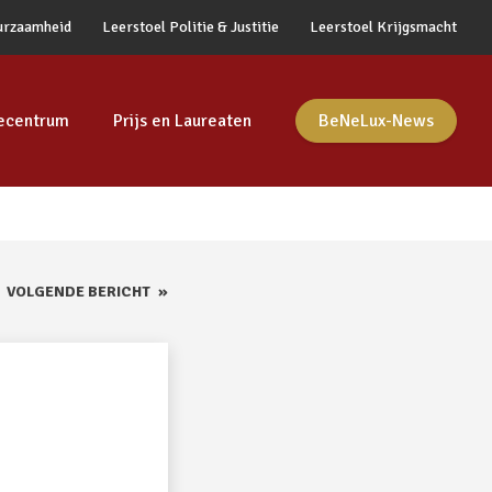
urzaamheid
Leerstoel Politie & Justitie
Leerstoel Krijgsmacht
ecentrum
Prijs en Laureaten
BeNeLux-News
VOLGENDE BERICHT
»