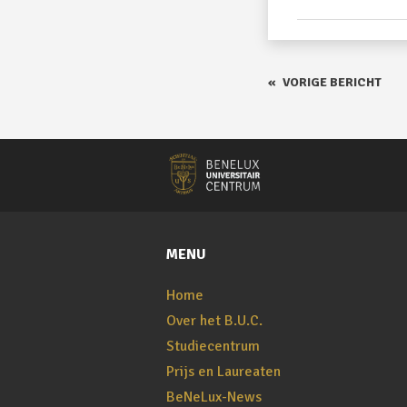
«
VORIGE BERICHT
MENU
Home
Over het B.U.C.
Studiecentrum
Prijs en Laureaten
BeNeLux-News